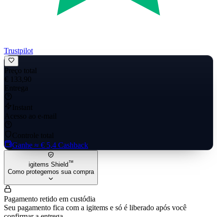
Trustpilot
Preço total
€ 133,90
Entrega
Instant
Acesso ao e-mail
Controle total
Ganhe
≈ € 5,4
Cashback
™
igitems Shield
Como protegemos sua compra
Pagamento retido em custódia
Seu pagamento fica com a igitems e só é liberado após você
confirmar a entrega.