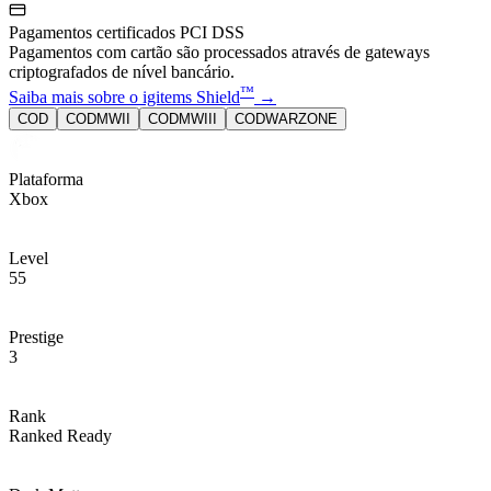
Pagamentos certificados PCI DSS
Pagamentos com cartão são processados através de gateways
criptografados de nível bancário.
™
Saiba mais sobre o igitems Shield
→
COD
CODMWII
CODMWIII
CODWARZONE
Plataforma
Xbox
Level
55
Prestige
3
Rank
Ranked Ready