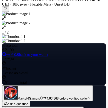
UE3 - 18K pyro - Flexible Meta - Unset BD
1 / 2
Preço total
€ 21,90
+≈ € 0,9
back to your wallet
Entrega
Instant
Acesso ao e-mail
Controle total
Market4Gamers
4.93
·
368 orders
·
verified seller
Ask a question