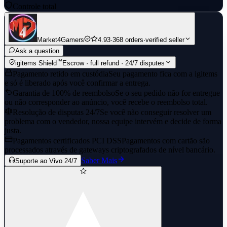
Controle total
Market4Gamers
4.93
·
368 orders
·
verified seller
Ask a question
™
igitems Shield
Escrow · full refund · 24/7 disputes
Pagamento retido em custódia
Seu pagamento fica com a igitems
e só é liberado após você confirmar a entrega.
Garantia de 100% de reembolso
Se o seu pedido não for entregue
ou não corresponder ao anúncio, você recebe o reembolso total.
Resolução de disputas 24/7
Se você não conseguir resolver um
problema com o vendedor, nossa equipe intervém e decide de forma
justa.
Pagamentos certificados PCI DSS
Pagamentos com cartão são
processados através de gateways criptografados de nível bancário.
Saber Mais
Suporte ao Vivo 24/7