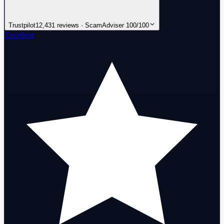
Trustpilot
12,431 reviews · ScamAdviser 100/100
Excellent