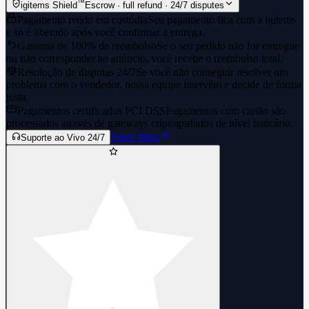
™
igitems Shield
Escrow · full refund · 24/7 disputes
Pagamento retido em custódia
Seu pagamento fica com a igitems
e só é liberado após você confirmar a entrega.
Garantia de 100% de reembolso
Se o seu pedido não for entregue
ou não corresponder ao anúncio, você recebe o reembolso total.
Resolução de disputas 24/7
Se você não conseguir resolver um
problema com o vendedor, nossa equipe intervém e decide de forma
justa.
Pagamentos certificados PCI DSS
Pagamentos com cartão são
processados através de gateways criptografados de nível bancário.
Saber Mais
Suporte ao Vivo 24/7