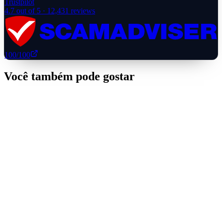
Trustpilot
4.7
out of 5 ·
12,431
reviews
100
/100
Você também pode gostar