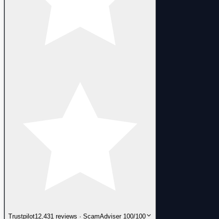
Trustpilot
12,431 reviews · ScamAdviser 100/100