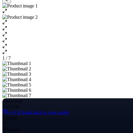
1 / 7
Preço total
€ 222,90
+≈ € 8,9
cash back to your wallet
Entrega
Instant