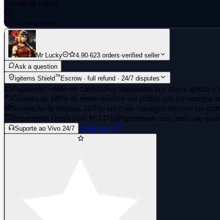
Acesso ao e-mail
Controle total
Mr Lucky
4.90
·
623 orders
·
verified seller
Ask a question
™
igitems Shield
Escrow · full refund · 24/7 disputes
Pagamento retido em custódia
Seu pagamento fica com a igitems e s
Garantia de 100% de reembolso
Se o seu pedido não for entregue o
Resolução de disputas 24/7
Se você não conseguir resolver um prob
Pagamentos certificados PCI DSS
Pagamentos com cartão são proce
Saber Mais
Suporte ao Vivo 24/7