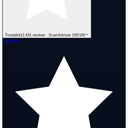
Trustpilot
12,431 reviews · ScamAdviser 100/100
Excellent