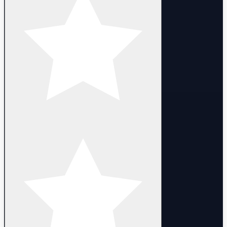
Also includes: L. de la Fuente, Ruben Amorim, and P. Kluivert.
💰 INVENTORY & RESOURCE STATUS:
GP: 794,189+ (Plenty of GP left for skill training and legacy
transfers!)
Coins: 0
🔒 SECURITY & TRANSFER INFO:
100% Safe & Clean Account: No warnings, no bans, completely
legit record.
Platform: Android / iOS compatible.
Login Type: Full Konami ID access (Ready to link securely to your
email address).