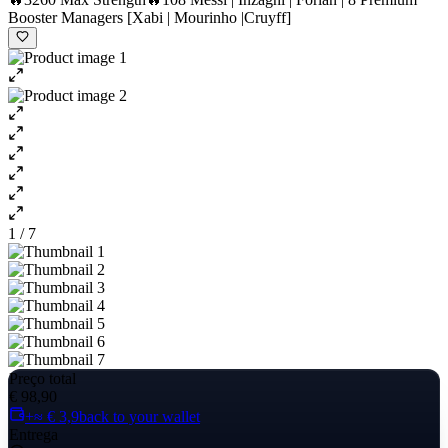
Booster Managers [Xabi | Mourinho |Cruyff]
1 / 7
Preço total
€ 98,90
+≈ € 3,9
back to your wallet
Entrega