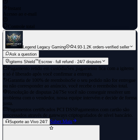
Instant
Acesso ao e-mail
Controle total
Legend Legacy Gaming
4.93
·
1.2K orders
·
verified seller
Ask a question
™
igitems Shield
Escrow · full refund · 24/7 disputes
Pagamento retido em custódia
Seu pagamento fica com a igitems
e só é liberado após você confirmar a entrega.
Garantia de 100% de reembolso
Se o seu pedido não for entregue
ou não corresponder ao anúncio, você recebe o reembolso total.
Resolução de disputas 24/7
Se você não conseguir resolver um
problema com o vendedor, nossa equipe intervém e decide de forma
justa.
Pagamentos certificados PCI DSS
Pagamentos com cartão são
processados através de gateways criptografados de nível bancário.
Saber Mais
Suporte ao Vivo 24/7