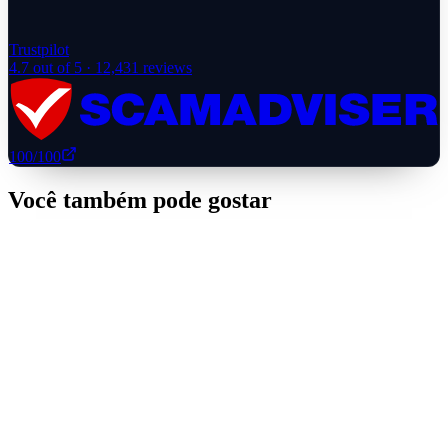
Trustpilot
4.7
out of 5 ·
12,431
reviews
100
/100
Você também pode gostar