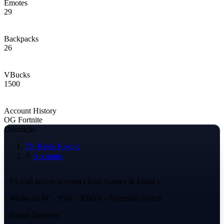
Emotes
29
Backpacks
26
VBucks
1500
Account History
OG Fortnite
Descrição
FN Battle Royale
Accounts
- FA Full access account ( Epic Games & Email )
- Works on PC - PSN - XBOX - Nintendo switch
- Instant Delivery