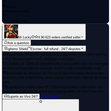
Instant
Acesso ao e-mail
Controle total
Mr Lucky
4.90
·
623 orders
·
verified seller
Ask a question
™
igitems Shield
Escrow · full refund · 24/7 disputes
Pagamento retido em custódia
Seu pagamento fica com a igitems
e só é liberado após você confirmar a entrega.
Garantia de 100% de reembolso
Se o seu pedido não for entregue
ou não corresponder ao anúncio, você recebe o reembolso total.
Resolução de disputas 24/7
Se você não conseguir resolver um
problema com o vendedor, nossa equipe intervém e decide de forma
justa.
Pagamentos certificados PCI DSS
Pagamentos com cartão são
processados através de gateways criptografados de nível bancário.
Saber Mais
Suporte ao Vivo 24/7