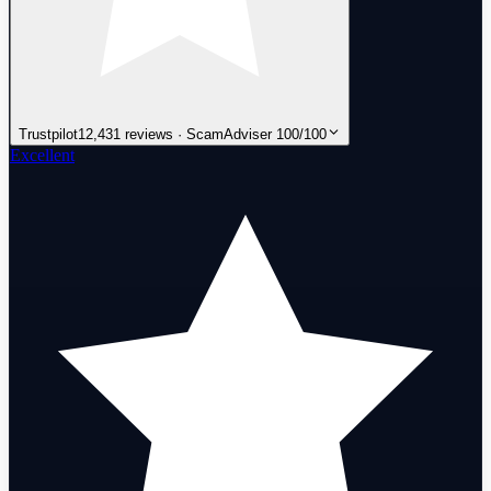
Trustpilot
12,431 reviews · ScamAdviser 100/100
Excellent