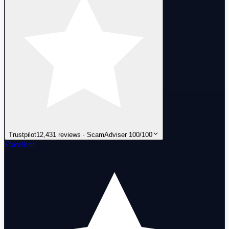
Trustpilot
12,431 reviews · ScamAdviser 100/100
Excellent