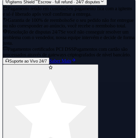
™
igitems Shield
Escrow · full refund · 24/7 disputes
Pagamento retido em custódia
Seu pagamento fica com a igitems
e só é liberado após você confirmar a entrega.
Garantia de 100% de reembolso
Se o seu pedido não for entregue
ou não corresponder ao anúncio, você recebe o reembolso total.
Resolução de disputas 24/7
Se você não conseguir resolver um
problema com o vendedor, nossa equipe intervém e decide de forma
justa.
Pagamentos certificados PCI DSS
Pagamentos com cartão são
processados através de gateways criptografados de nível bancário.
Saber Mais
Suporte ao Vivo 24/7