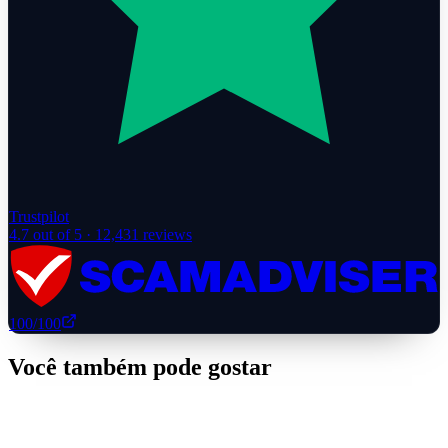
Trustpilot
4.7
out of 5 ·
12,431
reviews
100
/100
Você também pode gostar