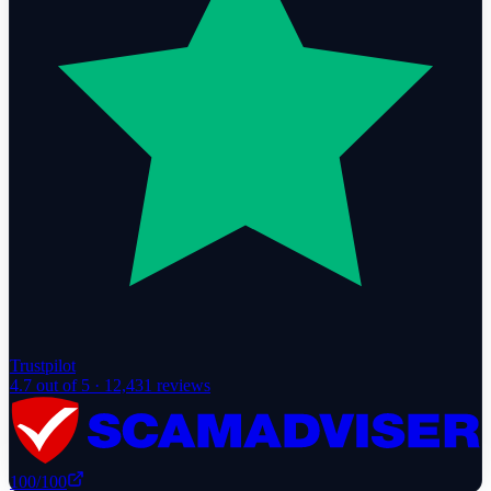
Trustpilot
4.7
out of 5 ·
12,431
reviews
100
/100