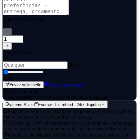
Quanto você precisa?
Seu preço-alvo
EUR
0
500
Começar a vender
Enviar solicitação
Como funciona
·
Você precisará fazer login para enviar sua solicitação.
™
igitems Shield
Escrow · full refund · 24/7 disputes
Pagamento retido em custódia
Seu pagamento fica com a igitems
e só é liberado após você confirmar a entrega.
Garantia de 100% de reembolso
Se o seu pedido não for entregue
ou não corresponder ao anúncio, você recebe o reembolso total.
Resolução de disputas 24/7
Se você não conseguir resolver um