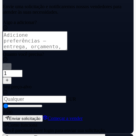
Envie uma solicitação e notificaremos nossos vendedores para
atender às suas necessidades.
Algo a adicionar?
Quanto você precisa?
Seu preço-alvo
EUR
0
500
Começar a vender
Enviar solicitação
Como funciona
·
Você precisará fazer login para enviar sua solicitação.