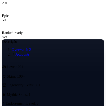
291
Epic
50
Ranked ready
Yes
Descrição
Overwatch 2
Accounts
🎮 Level: 291
🎨 Skins: 100+
🏆 Legendary Skins: 50+
🔱 Mythic Skins: 1
⭐ Endorsement Level: 3