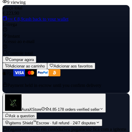
9
viewing
Preço total
€ 223,90
+≈ € 8,9
cash back to your wallet
Entrega
Instant
Acesso ao e-mail
Controle total
Comprar agora
Adicionar ao carrinho
Adicionar aos favoritos
Payment held in escrow until you confirm delivery
AuraXStore
4.85
·
178 orders
·
verified seller
Ask a question
™
igitems Shield
Escrow · full refund · 24/7 disputes
Pagamento retido em custódia
Seu pagamento fica com a igitems