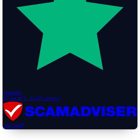
Trustpilot
4.7
out of 5 ·
12,431
reviews
100
/100