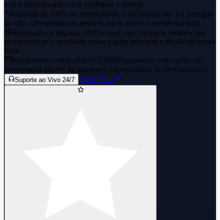
e só é liberado após você confirmar a entrega.
Garantia de 100% de reembolso
Se o seu pedido não for entregue
ou não corresponder ao anúncio, você recebe o reembolso total.
Resolução de disputas 24/7
Se você não conseguir resolver um
problema com o vendedor, nossa equipe intervém e decide de forma
justa.
Pagamentos certificados PCI DSS
Pagamentos com cartão são
processados através de gateways criptografados de nível bancário.
Saber Mais
Suporte ao Vivo 24/7