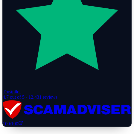
Trustpilot
4.7
out of 5 ·
12,431
reviews
100
/100