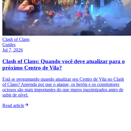
Clash of Clans
Guides
Jul 7, 2026
Clash of Clans: Quando você deve atualizar para o
próximo Centro de Vila?
Está se perguntando quando atualizar seu Centro de Vila no Clash
of Clans? Aprenda por que o ataque, os heróis e os construtores
ociosos são mais importantes do que muros maximizados antes de
subir de nível.
Read article