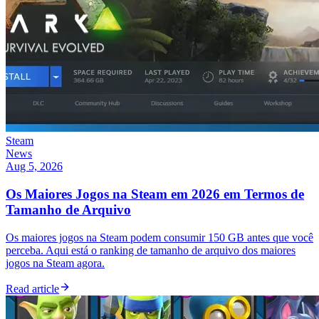
Steam
News
Aug 5, 2026
Os Maiores Jogos na Steam em 2026 em Termos de
Tamanho de Arquivo
Os maiores jogos na Steam podem consumir 150 GB antes que você
perceba. Aqui está o ranking de tamanho de arquivo dos maiores
jogos na Steam agora.
Read article