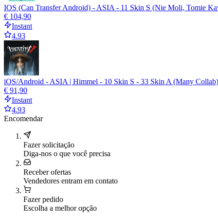
IOS (Can Transfer Android) - ASIA - 11 Skin S (Nie Moli, Tomie Ka
€ 104,90
Instant
4.93
iOS/Android - ASIA | Himmel - 10 Skin S - 33 Skin A (Many Collab)
€ 91,90
Instant
4.93
Encomendar
Fazer solicitação
Diga-nos o que você precisa
Receber ofertas
Vendedores entram em contato
Fazer pedido
Escolha a melhor opção