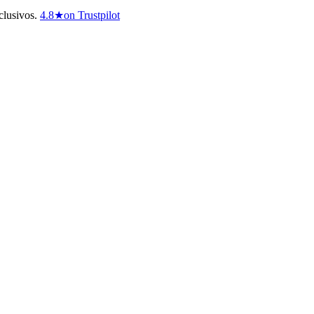
clusivos.
4.8
★
on Trustpilot