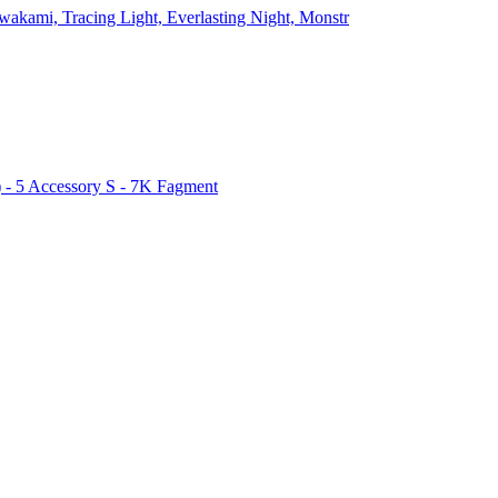
wakami, Tracing Light, Everlasting Night, Monstr
 - 5 Accessory S - 7K Fagment