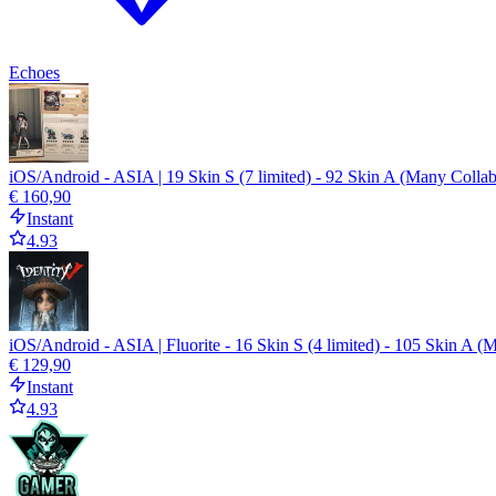
Echoes
iOS/Android - ASIA | 19 Skin S (7 limited) - 92 Skin A (Many Colla
€ 160,90
Instant
4.93
iOS/Android - ASIA | Fluorite - 16 Skin S (4 limited) - 105 Skin A (
€ 129,90
Instant
4.93