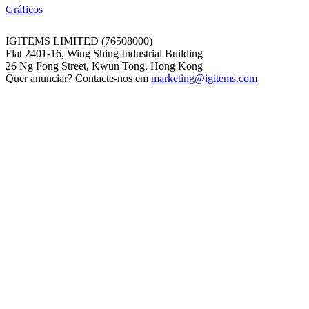
Gráficos
IGITEMS LIMITED (76508000)
Flat 2401-16, Wing Shing Industrial Building
26 Ng Fong Street, Kwun Tong, Hong Kong
Quer anunciar? Contacte-nos em
marketing@igitems.com