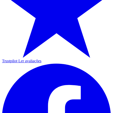
Trustpilot
·
Ler avaliações