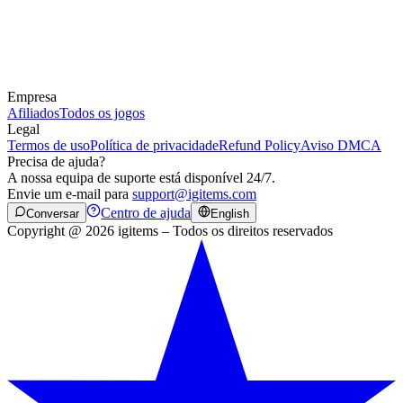
Empresa
Afiliados
Todos os jogos
Legal
Termos de uso
Política de privacidade
Refund Policy
Aviso DMCA
Precisa de ajuda?
A nossa equipa de suporte está disponível 24/7.
Envie um e-mail para
support@igitems.com
Centro de ajuda
Conversar
English
Copyright @ 2026 igitems – Todos os direitos reservados