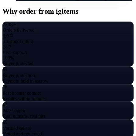
Why order from igitems
230K+
Orders delivered
4.9
Trustpilot rating
24/7
Live support
100%
Buyer protected
Buyer protection
Payment held in escrow
Fast booster contact
Replies within minutes
24/7 support
Real humans, real fast
Verified sellers
Vetted and reviewed