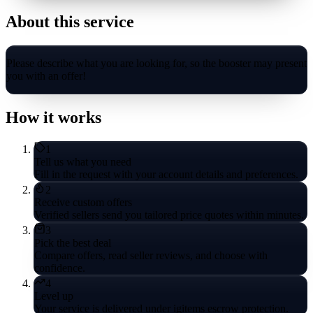
About this service
Please describe what you are looking for, so the booster may present
you with an offer!
How it works
1
Tell us what you need
Fill in the request with your account details and preferences.
2
Receive custom offers
Verified sellers send you tailored price quotes within minutes.
3
Pick the best deal
Compare offers, read seller reviews, and choose with
confidence.
4
Level up
Your service is delivered under igitems escrow protection.