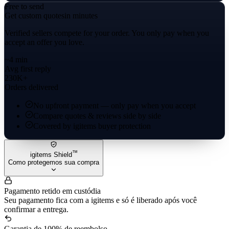
Free to send
Get custom quotes
in minutes
Verified sellers compete for your order. You only pay when you
accept an offer you love.
~4 min
Avg first reply
230K+
Orders delivered
No upfront payment — only pay when you accept
Compare quotes & reviews side by side
Covered by igitems buyer protection
™
igitems Shield
Como protegemos sua compra
Pagamento retido em custódia
Seu pagamento fica com a igitems e só é liberado após você
confirmar a entrega.
Garantia de 100% de reembolso