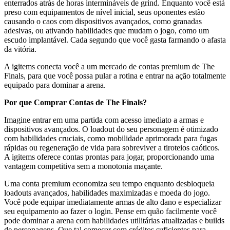
enterrados atrás de horas intermináveis de grind. Enquanto você está
preso com equipamentos de nível inicial, seus oponentes estão
causando o caos com dispositivos avançados, como granadas
adesivas, ou ativando habilidades que mudam o jogo, como um
escudo implantável. Cada segundo que você gasta farmando o afasta
da vitória.
A igitems conecta você a um mercado de contas premium de The
Finals, para que você possa pular a rotina e entrar na ação totalmente
equipado para dominar a arena.
Por que Comprar Contas de The Finals?
Imagine entrar em uma partida com acesso imediato a armas e
dispositivos avançados. O loadout do seu personagem é otimizado
com habilidades cruciais, como mobilidade aprimorada para fugas
rápidas ou regeneração de vida para sobreviver a tiroteios caóticos.
A igitems oferece contas prontas para jogar, proporcionando uma
vantagem competitiva sem a monotonia maçante.
Uma conta premium economiza seu tempo enquanto desbloqueia
loadouts avançados, habilidades maximizadas e moeda do jogo.
Você pode equipar imediatamente armas de alto dano e especializar
seu equipamento ao fazer o login. Pense em quão facilmente você
pode dominar a arena com habilidades utilitárias atualizadas e builds
de personagens. Que tal começar com créditos suficientes para