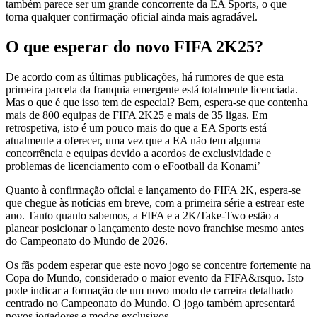
também parece ser um grande concorrente da EA Sports, o que
torna qualquer confirmação oficial ainda mais agradável.
O que esperar do novo FIFA 2K25?
De acordo com as últimas publicações, há rumores de que esta
primeira parcela da franquia emergente está totalmente licenciada.
Mas o que é que isso tem de especial? Bem, espera-se que contenha
mais de 800 equipas de FIFA 2K25 e mais de 35 ligas. Em
retrospetiva, isto é um pouco mais do que a EA Sports está
atualmente a oferecer, uma vez que a EA não tem alguma
concorrência e equipas devido a acordos de exclusividade e
problemas de licenciamento com o eFootball da Konami’
Quanto à confirmação oficial e lançamento do FIFA 2K, espera-se
que chegue às notícias em breve, com a primeira série a estrear este
ano. Tanto quanto sabemos, a FIFA e a 2K/Take-Two estão a
planear posicionar o lançamento deste novo franchise mesmo antes
do Campeonato do Mundo de 2026.
Os fãs podem esperar que este novo jogo se concentre fortemente na
Copa do Mundo, considerado o maior evento da FIFA&rsquo. Isto
pode indicar a formação de um novo modo de carreira detalhado
centrado no Campeonato do Mundo. O jogo também apresentará
novos jogadores e modos exclusivos.