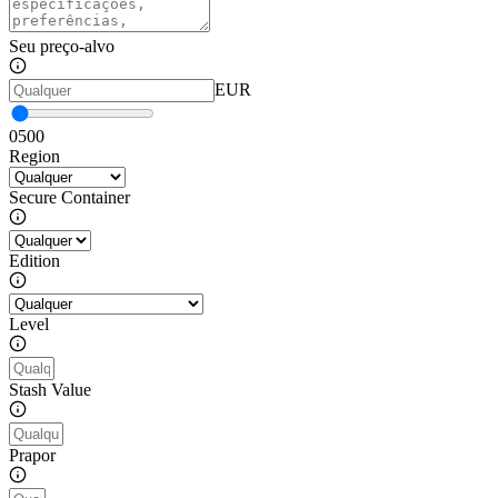
Seu preço-alvo
EUR
0
500
Region
Secure Container
Edition
Level
Stash Value
Prapor