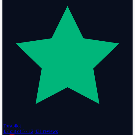
Trustpilot
4.7
out of 5 ·
12,431
reviews