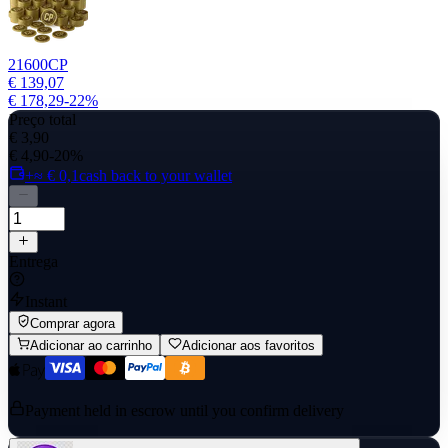
21600
CP
€ 139,07
€ 178,29
-
22
%
Preço total
€ 3,90
€ 4,90
-20%
+≈ € 0,1
cash back to your wallet
Entrega
Instant
Comprar agora
Adicionar ao carrinho
Adicionar aos favoritos
Payment held in escrow until you confirm delivery