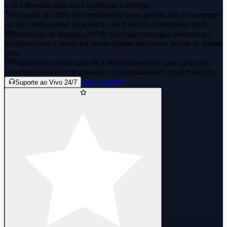
e só é liberado após você confirmar a entrega.
Garantia de 100% de reembolso
Se o seu pedido não for entregue
ou não corresponder ao anúncio, você recebe o reembolso total.
Resolução de disputas 24/7
Se você não conseguir resolver um
problema com o vendedor, nossa equipe intervém e decide de forma
justa.
Pagamentos certificados PCI DSS
Pagamentos com cartão são
processados através de gateways criptografados de nível bancário.
Saber Mais
Suporte ao Vivo 24/7