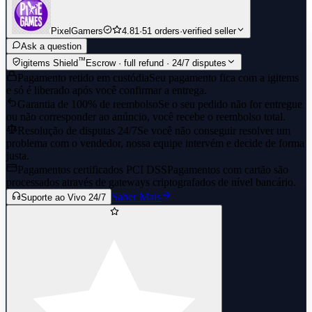
PixelGamers
4.81
·
51 orders
·
verified seller
Ask a question
™
igitems Shield
Escrow · full refund · 24/7 disputes
Pagamento retido em custódia
Seu pagamento fica com a igitems
e só é liberado após você confirmar a entrega.
Garantia de 100% de reembolso
Se o seu pedido não for entregue
ou não corresponder ao anúncio, você recebe o reembolso total.
Resolução de disputas 24/7
Se você não conseguir resolver um
problema com o vendedor, nossa equipe intervém e decide de forma
justa.
Pagamentos certificados PCI DSS
Pagamentos com cartão são
processados através de gateways criptografados de nível bancário.
Saber Mais
Suporte ao Vivo 24/7