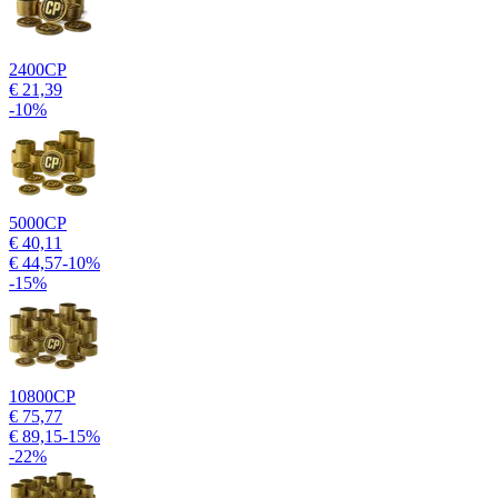
2400
CP
€ 21,39
-
10
%
5000
CP
€ 40,11
€ 44,57
-
10
%
-
15
%
10800
CP
€ 75,77
€ 89,15
-
15
%
-
22
%