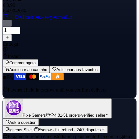
€ 3,90
€ 4,90
-20%
+≈ € 0,1
cash back to your wallet
Entrega
Instant
Comprar agora
Adicionar ao carrinho
Adicionar aos favoritos
Payment held in escrow until you confirm delivery
PixelGamers
4.81
·
51 orders
·
verified seller
Ask a question
™
igitems Shield
Escrow · full refund · 24/7 disputes
Pagamento retido em custódia
Seu pagamento fica com a igitems