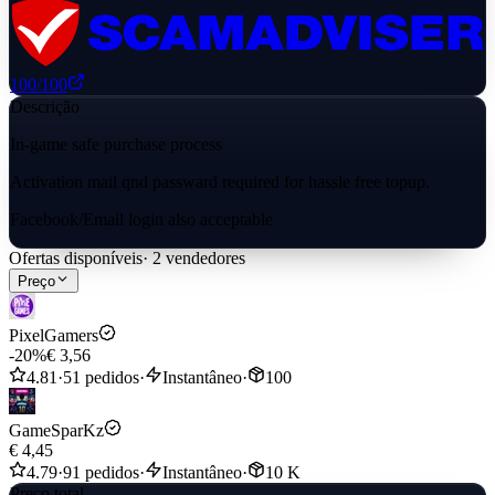
100
/100
Descrição
In-game safe purchase process
Activation mail qnd passward required for hassle free topup.
Facebook/Email login also acceptable
Ofertas disponíveis
·
2
vendedores
Preço
PixelGamers
-20%
€ 3,56
4.81
·
51 pedidos
·
Instantâneo
·
100
GameSparKz
€ 4,45
4.79
·
91 pedidos
·
Instantâneo
·
10 K
Preço total