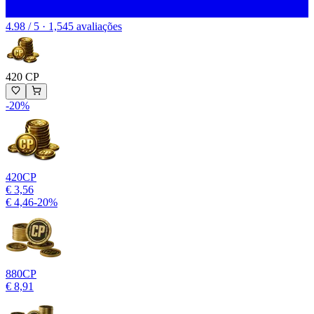
4.98 / 5 · 1,545 avaliações
420 CP
-
20
%
420
CP
€ 3,56
€ 4,46
-
20
%
880
CP
€ 8,91