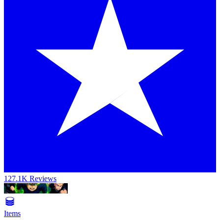
127.1K Reviews
Items