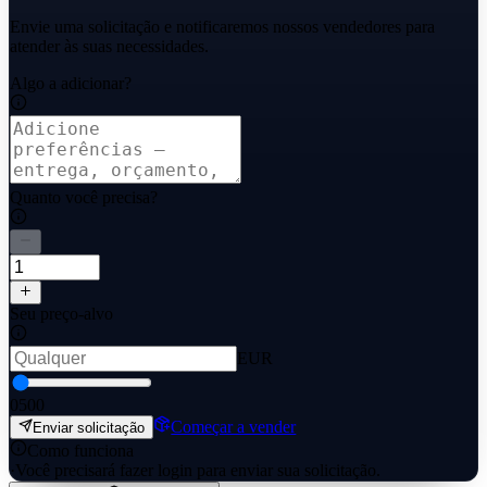
Envie uma solicitação e notificaremos nossos vendedores para
atender às suas necessidades.
Algo a adicionar?
Quanto você precisa?
Seu preço-alvo
EUR
0
500
Começar a vender
Enviar solicitação
Como funciona
·
Você precisará fazer login para enviar sua solicitação.