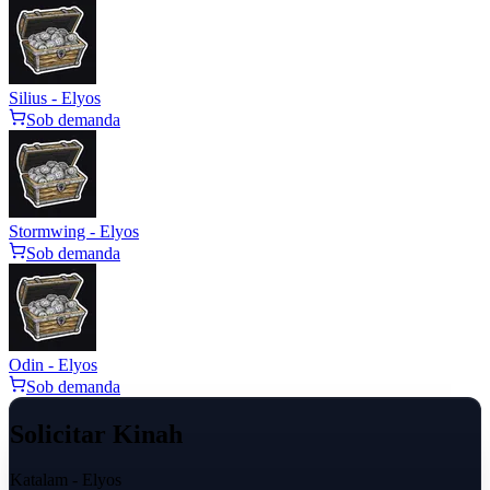
Silius - Elyos
Sob demanda
Stormwing - Elyos
Sob demanda
Odin - Elyos
Sob demanda
Solicitar Kinah
Katalam - Elyos