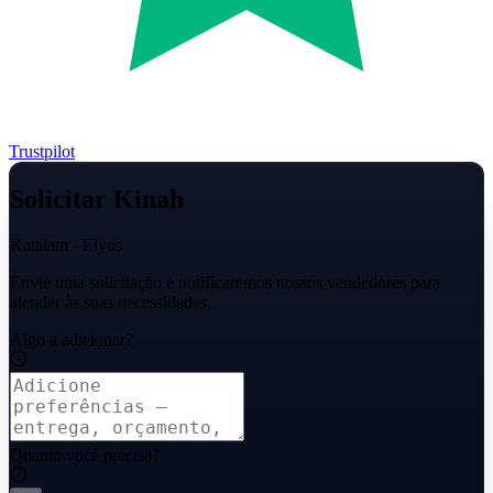
Trustpilot
Solicitar Kinah
Katalam - Elyos
Envie uma solicitação e notificaremos nossos vendedores para
atender às suas necessidades.
Algo a adicionar?
Quanto você precisa?