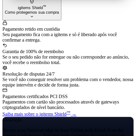
™
igitems Shield
Como protegemos sua compra
Pagamento retido em custódia
Seu pagamento fica com a igitems e só é liberado após você
confirmar a entrega.
Garantia de 100% de reembolso
Se o seu pedido não for entregue ou não corresponder ao anúncio,
você recebe o reembolso total.
Resolução de disputas 24/7
Se você não conseguir resolver um problema com o vendedor, nossa
equipe intervém e decide de forma justa.
Pagamentos certificados PCI DSS
Pagamentos com cartão são processados através de gateways
criptografados de nível bancário.
™
Saiba mais sobre o igitems Shield
→
Descrição
Secure your financial edge in Aion Online with Kinah from the
igitems marketplace. Enhance your gameplay by purchasing the