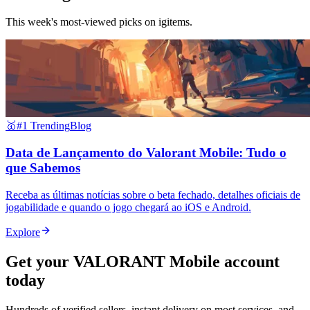
This week's most-viewed picks on igitems.
🥇
#1 Trending
Blog
Data de Lançamento do Valorant Mobile: Tudo o
que Sabemos
Receba as últimas notícias sobre o beta fechado, detalhes oficiais de
jogabilidade e quando o jogo chegará ao iOS e Android.
Explore
Get your
VALORANT Mobile
account
today
Hundreds of verified sellers, instant delivery on most services, and