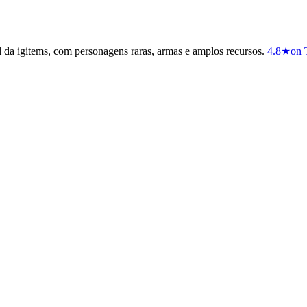
 da igitems, com personagens raras, armas e amplos recursos.
4.8
★
on 