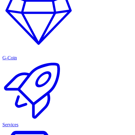
G-Coin
Services