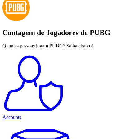
Contagem de Jogadores de PUBG
Quantas pessoas jogam PUBG? Saiba abaixo!
Accounts