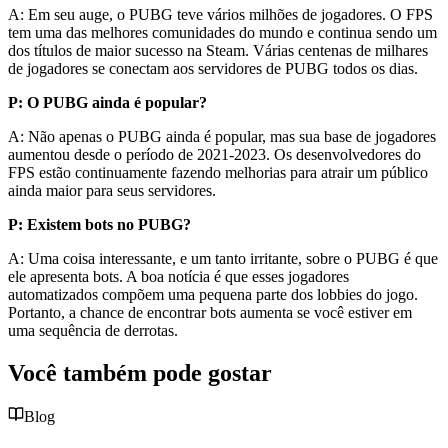
A: Em seu auge, o PUBG teve vários milhões de jogadores. O FPS
tem uma das melhores comunidades do mundo e continua sendo um
dos títulos de maior sucesso na Steam. Várias centenas de milhares
de jogadores se conectam aos servidores de PUBG todos os dias.
P: O PUBG ainda é popular?
A: Não apenas o PUBG ainda é popular, mas sua base de jogadores
aumentou desde o período de 2021-2023. Os desenvolvedores do
FPS estão continuamente fazendo melhorias para atrair um público
ainda maior para seus servidores.
P: Existem bots no PUBG?
A: Uma coisa interessante, e um tanto irritante, sobre o PUBG é que
ele apresenta bots. A boa notícia é que esses jogadores
automatizados compõem uma pequena parte dos lobbies do jogo.
Portanto, a chance de encontrar bots aumenta se você estiver em
uma sequência de derrotas.
Você também pode gostar
Blog