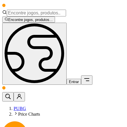
Encontre jogos, produtos...
Entrar
PUBG
Price Charts