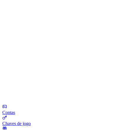
Contas
Chaves de jogo