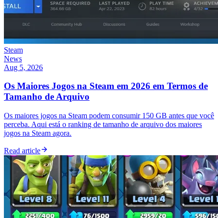
Steam
News
Aug 5, 2026
Os Maiores Jogos na Steam em 2026 em Termos de
Tamanho de Arquivo
Os maiores jogos na Steam podem consumir 150 GB antes que você
perceba. Aqui está o ranking de tamanho de arquivo dos maiores
jogos na Steam agora.
Read article