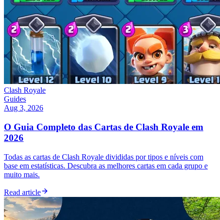
Clash Royale
Guides
Aug 3, 2026
O Guia Completo das Cartas de Clash Royale em
2026
Todas as cartas de Clash Royale divididas por tipos e níveis com
base em estatísticas. Descubra as melhores cartas em cada grupo e
muito mais.
Read article