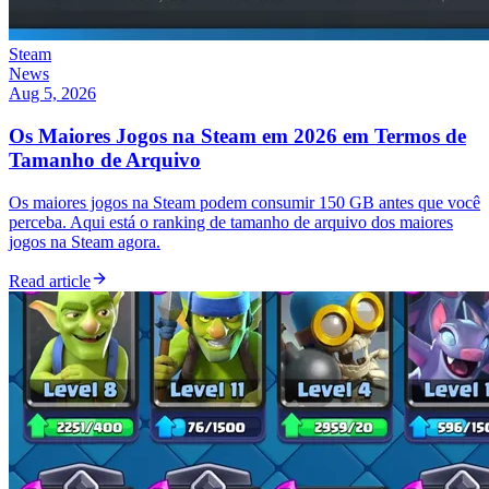
Steam
News
Aug 5, 2026
Os Maiores Jogos na Steam em 2026 em Termos de
Tamanho de Arquivo
Os maiores jogos na Steam podem consumir 150 GB antes que você
perceba. Aqui está o ranking de tamanho de arquivo dos maiores
jogos na Steam agora.
Read article