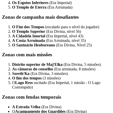
Os Esgotos Inferiores
(Era Imperial)
O Templo de Eterra
(Era Arruinada)
Zonas de campanha mais desafiantes
O Fim dos Tempos
(escalado para o nível do jogador)
O Templo Superior
(Era Divina, nível 56)
A Cidadela Imortal
(Era Imperial, nível 43)
A Costa Arruinada
(Era Arruinada, nível 35)
O Santuário Heoboreano
(Era Divina, Nível 25)
Zonas com mais missões
Distrito superior de Maj'Elka
(Era Divina, 5 missões)
As câmaras do conselho
(Era arruinada, 8 missões)
Soreth'Ka
(Era Divina, 3 missões)
O fim dos tempos
(3 missões)
O
Lago Ress
uscitado (Era Imperial, 1 missão - O Lago
Corrompido)
Zonas com fendas temporais
A Estrada Velha
(Era Divina)
O
Acampamento dos Guardiões
(Era Divina)