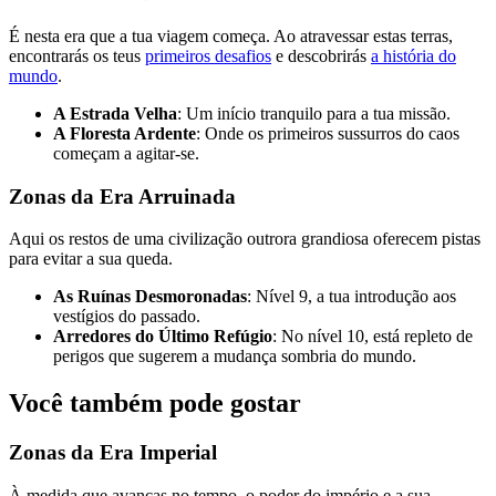
É nesta era que a tua viagem começa. Ao atravessar estas terras,
encontrarás os teus
primeiros desafios
e descobrirás
a história do
mundo
.
A Estrada Velha
: Um início tranquilo para a tua missão.
A Floresta Ardente
: Onde os primeiros sussurros do caos
começam a agitar-se.
Zonas da Era Arruinada
Aqui os restos de uma civilização outrora grandiosa oferecem pistas
para evitar a sua queda.
As Ruínas Desmoronadas
: Nível 9, a tua introdução aos
vestígios do passado.
Arredores do Último Refúgio
: No nível 10, está repleto de
perigos que sugerem a mudança sombria do mundo.
Você também pode gostar
Zonas da Era Imperial
À medida que avanças no tempo, o poder do império e a sua