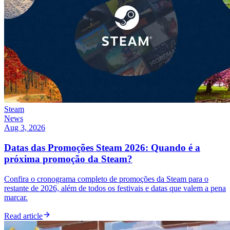
Steam
News
Aug 3, 2026
Datas das Promoções Steam 2026: Quando é a
próxima promoção da Steam?
Confira o cronograma completo de promoções da Steam para o
restante de 2026, além de todos os festivais e datas que valem a pena
marcar.
Read article