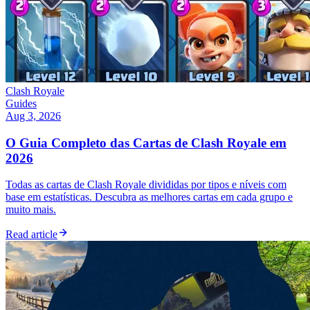
Clash Royale
Guides
Aug 3, 2026
O Guia Completo das Cartas de Clash Royale em
2026
Todas as cartas de Clash Royale divididas por tipos e níveis com
base em estatísticas. Descubra as melhores cartas em cada grupo e
muito mais.
Read article