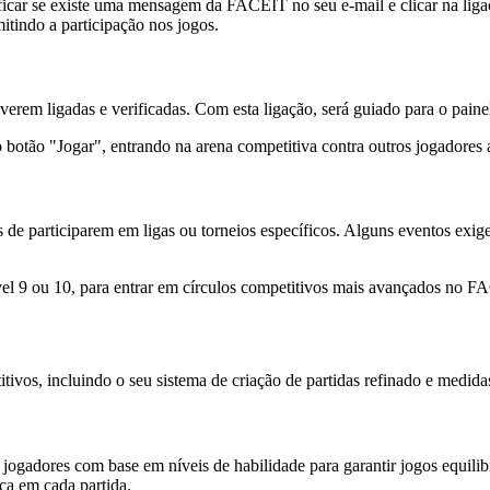
rificar se existe uma mensagem da FACEIT no seu e-mail e clicar na liga
mitindo a participação nos jogos.
iverem ligadas e verificadas. Com esta ligação, será guiado para o pai
o botão "Jogar", entrando na arena competitiva contra outros jogadores 
es de participarem em ligas ou torneios específicos. Alguns eventos e
el 9 ou 10, para entrar em círculos competitivos mais avançados no F
vos, incluindo o seu sistema de criação de partidas refinado e medidas
adores com base em níveis de habilidade para garantir jogos equilibr
ça em cada partida.