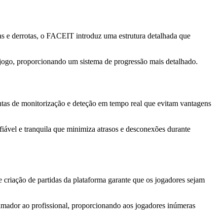
ias e derrotas, o FACEIT introduz uma estrutura detalhada que
jogo, proporcionando um sistema de progressão mais detalhado.
tas de monitorização e deteção em tempo real que evitam vantagens
iável e tranquila que minimiza atrasos e desconexões durante
 criação de partidas da plataforma garante que os jogadores sejam
amador ao profissional, proporcionando aos jogadores inúmeras