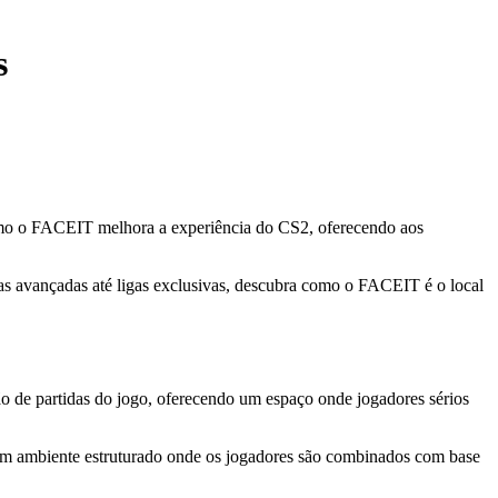
s
 como o FACEIT melhora a experiência do CS2, oferecendo aos
idas avançadas até ligas exclusivas, descubra como o FACEIT é o local
o de partidas do jogo, oferecendo um espaço onde jogadores sérios
 um ambiente estruturado onde os jogadores são combinados com base