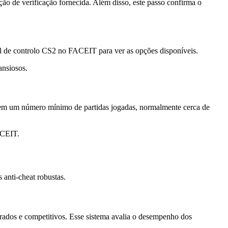
ção de verificação fornecida. Além disso, este passo confirma o
nel de controlo CS2 no FACEIT para ver as opções disponíveis.
ansiosos.
xigem um número mínimo de partidas jogadas, normalmente cerca de
ACEIT.
 anti-cheat robustas.
ados e competitivos. Esse sistema avalia o desempenho dos