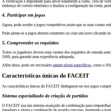
A verificação é importante para ativar totalmente a conta. Terá de ve
endereço de correio eletrónico e finaliza a configuração da conta, per
4. Participar em jogos
Agora, pode aceder a jogos competitivos assim que as suas contas est
Pode juntar-se a jogos abertos existentes ou criar um novo clicando n
5. Compreender os requisitos
Todos os jogadores devem estar cientes dos requisitos de entrada ant
1000, para garantir uma experiência adequada.
Além disso, pode ser necessário
atingir níveis específicos
, como o Nív
Características únicas do FACEIT
As características únicas do FACEIT distinguem-no nos jogos competiti
Sistema especializado de criação de partidas
O FACEIT usa um sistema avançado de combinação para emparelhar jog
jogadores e ajusta a combinação de acordo com isso, mantendo a justi