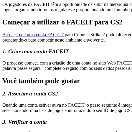
Os jogadores da FACEIT têm a oportunidade de subir na hierarquia de 
jogos, organizando torneios regulares e proporcionando um caminho 
Começar a utilizar o FACEIT para CS2
A criação de uma conta FACEIT
para Counter-Strike 2 pode oferecer
preparando-o para competir neste ambiente envolvente.
1. Criar uma conta FACEIT
O processo começa com a criação de uma conta no sítio Web FACEIT. P
palavra-passe segura - complete o registo com os seus dados pessoais.
Você também pode gostar
2. Associar a conta CS2
Quando uma conta estiver ativa no FACEIT, o passo seguinte é integ
seleccionando-o na lista de jogos e introduzindo o seu ID de jogo CS2.
3. Verificar a conta