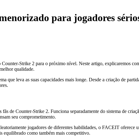
norizado para jogadores sério
 o Counter-Strike 2 para o próximo nível. Neste artigo, explicaremos
melhor qualidade.
stema que leva as suas capacidades mais longe. Desde a criação de part
res.
fãs de Counter-Strike 2. Funciona separadamente do sistema de criaçã
pensam seu comprometimento.
leatoriamente jogadores de diferentes habilidades, o FACEIT oferece
mais equilibrado como também mais competitivo.