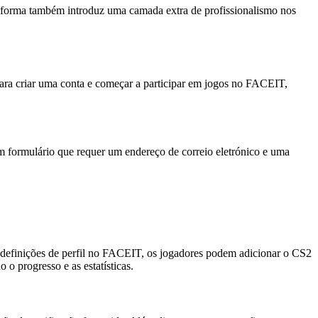
ataforma também introduz uma camada extra de profissionalismo nos
ara criar uma conta e começar a participar em jogos no FACEIT,
m formulário que requer um endereço de correio eletrónico e uma
 definições de perfil no FACEIT, os jogadores podem adicionar o CS2
 o progresso e as estatísticas.