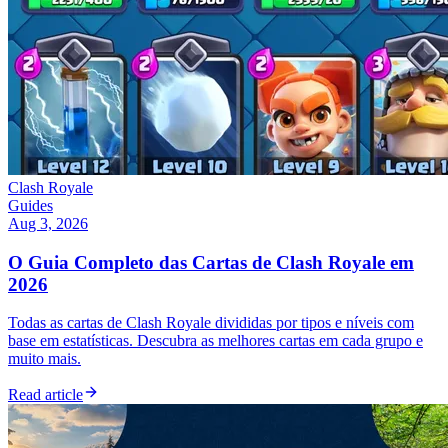
Clash Royale
Guides
Aug 3, 2026
O Guia Completo das Cartas de Clash Royale em
2026
Todas as cartas de Clash Royale divididas por tipos e níveis com
base em estatísticas. Descubra as melhores cartas em cada grupo e
muito mais.
Read article