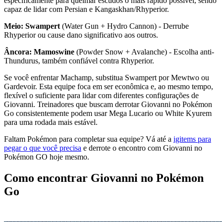
especificamente para queimar escudos o mais rápido possível, sendo
capaz de lidar com Persian e Kangaskhan/Rhyperior.
Meio: Swampert
(Water Gun + Hydro Cannon) - Derrube
Rhyperior ou cause dano significativo aos outros.
Âncora: Mamoswine
(Powder Snow + Avalanche) - Escolha anti-
Thundurus, também confiável contra Rhyperior.
Se você enfrentar Machamp, substitua Swampert por Mewtwo ou
Gardevoir. Esta equipe foca em ser econômica e, ao mesmo tempo,
flexível o suficiente para lidar com diferentes configurações de
Giovanni. Treinadores que buscam derrotar Giovanni no Pokémon
Go consistentemente podem usar Mega Lucario ou White Kyurem
para uma rodada mais estável.
Faltam Pokémon para completar sua equipe? Vá até a
igitems para
pegar o que você precisa
e derrote o encontro com Giovanni no
Pokémon GO hoje mesmo.
Como encontrar Giovanni no Pokémon
Go