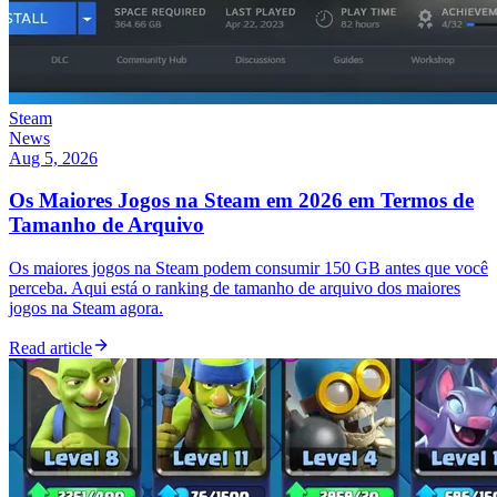
Steam
News
Aug 5, 2026
Os Maiores Jogos na Steam em 2026 em Termos de
Tamanho de Arquivo
Os maiores jogos na Steam podem consumir 150 GB antes que você
perceba. Aqui está o ranking de tamanho de arquivo dos maiores
jogos na Steam agora.
Read article