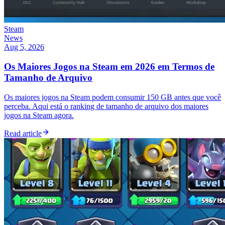
Steam
News
Aug 5, 2026
Os Maiores Jogos na Steam em 2026 em Termos de
Tamanho de Arquivo
Os maiores jogos na Steam podem consumir 150 GB antes que você
perceba. Aqui está o ranking de tamanho de arquivo dos maiores
jogos na Steam agora.
Read article