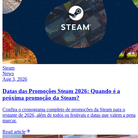
Steam
News
Aug 3, 2026
Datas das Promoções Steam 2026: Quando é a
próxima promoção da Steam?
Confira o cronograma completo de promoções da Steam para o
restante de 2026, além de todos os festivais e datas que valem a pena
marcar.
Read article