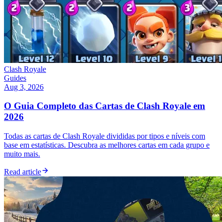
Clash Royale
Guides
Aug 3, 2026
O Guia Completo das Cartas de Clash Royale em
2026
Todas as cartas de Clash Royale divididas por tipos e níveis com
base em estatísticas. Descubra as melhores cartas em cada grupo e
muito mais.
Read article