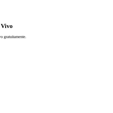
 Vivo
ivo gratuitamente.