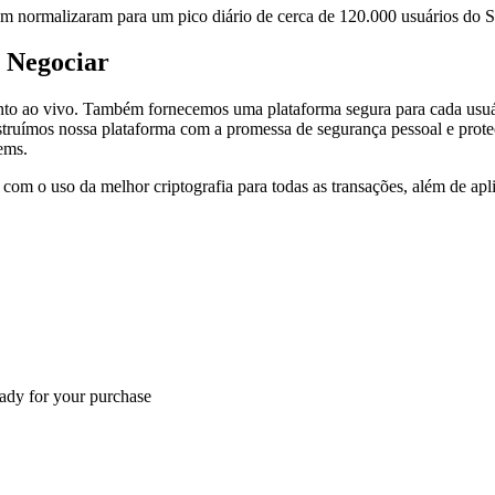
eam normalizaram para um pico diário de cerca de 120.000 usuários do 
e Negociar
to ao vivo. Também fornecemos uma plataforma segura para cada usuári
nstruímos nossa plataforma com a promessa de segurança pessoal e prote
ems.
 com o uso da melhor criptografia para todas as transações, além de apli
eady for your purchase