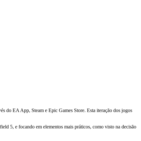
ravés do EA App, Steam e Epic Games Store. Esta iteração dos jogos
efield 5, e focando em elementos mais práticos, como visto na decisão