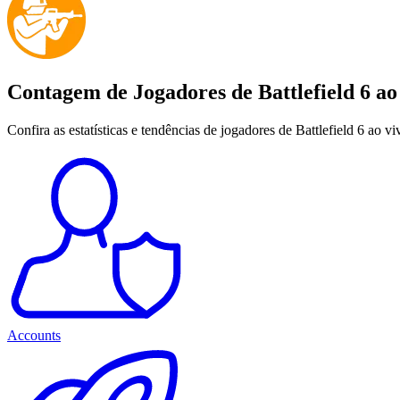
Contagem de Jogadores de Battlefield 6 ao
Confira as estatísticas e tendências de jogadores de Battlefield 6 ao v
Accounts