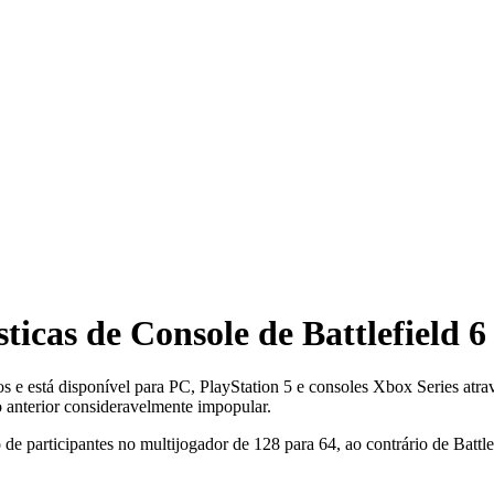
ticas de Console de Battlefield 6
dios e está disponível para PC, PlayStation 5 e consoles Xbox Series at
o anterior consideravelmente impopular.
 de participantes no multijogador de 128 para 64, ao contrário de Battl