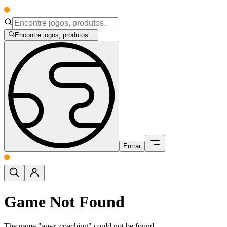
Encontre jogos, produtos...
Entrar
Game Not Found
The game "apex-coaching" could not be found.