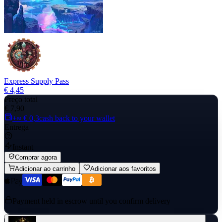
Express Supply Pass
€ 4,45
Preço total
€ 7,90
+≈ € 0,3
cash back to your wallet
Entrega
Instant
Comprar agora
Adicionar ao carrinho
Adicionar aos favoritos
Payment held in escrow until you confirm delivery