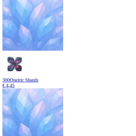
300
Oneiric Shards
€ 4,45