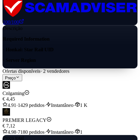
100
/100
Descrição
Required Information
· Honkai: Star Rail UID
· Server Region
Ofertas disponíveis
·
2
vendedores
Preço
Cnlgaming
€ 4,45
4.91
·
1429 pedidos
·
Instantâneo
·
1 K
PREMIER LEGACY
€ 7,12
4.98
·
7180 pedidos
·
Instantâneo
·
1
Preço total