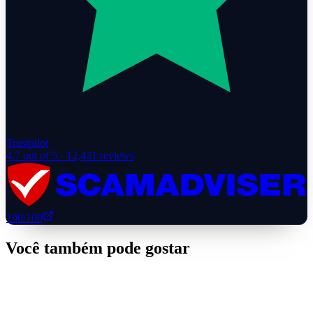
Trustpilot
4.7
out of 5 ·
12,431
reviews
100
/100
Você também pode gostar