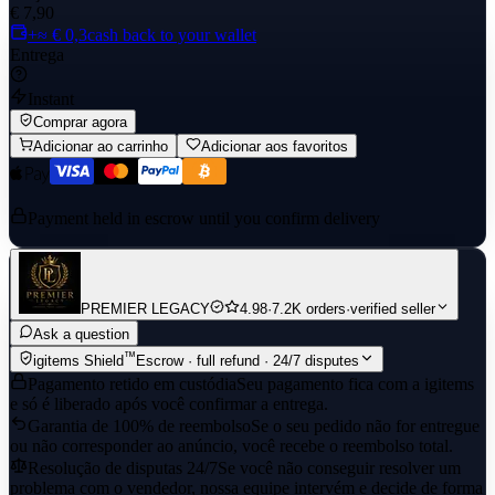
€ 7,90
+≈ € 0,3
cash back to your wallet
Entrega
Instant
Comprar agora
Adicionar ao carrinho
Adicionar aos favoritos
Payment held in escrow until you confirm delivery
PREMIER LEGACY
4.98
·
7.2K orders
·
verified seller
Ask a question
™
igitems Shield
Escrow · full refund · 24/7 disputes
Pagamento retido em custódia
Seu pagamento fica com a igitems
e só é liberado após você confirmar a entrega.
Garantia de 100% de reembolso
Se o seu pedido não for entregue
ou não corresponder ao anúncio, você recebe o reembolso total.
Resolução de disputas 24/7
Se você não conseguir resolver um
problema com o vendedor, nossa equipe intervém e decide de forma