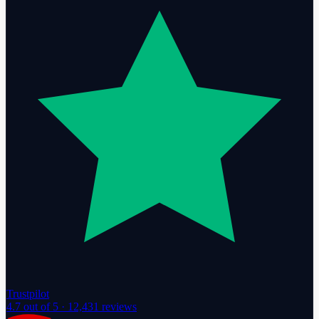
Trustpilot
4.7
out of 5 ·
12,431
reviews