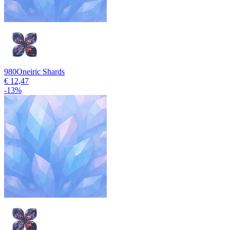
980
Oneiric Shards
€ 12,47
-
13
%