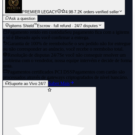
PREMIER LEGACY
4.98
·
7.2K orders
·
verified seller
Ask a question
™
igitems Shield
Escrow · full refund · 24/7 disputes
Pagamento retido em custódia
Seu pagamento fica com a igitems
e só é liberado após você confirmar a entrega.
Garantia de 100% de reembolso
Se o seu pedido não for entregue
ou não corresponder ao anúncio, você recebe o reembolso total.
Resolução de disputas 24/7
Se você não conseguir resolver um
problema com o vendedor, nossa equipe intervém e decide de forma
justa.
Pagamentos certificados PCI DSS
Pagamentos com cartão são
processados através de gateways criptografados de nível bancário.
Saber Mais
Suporte ao Vivo 24/7