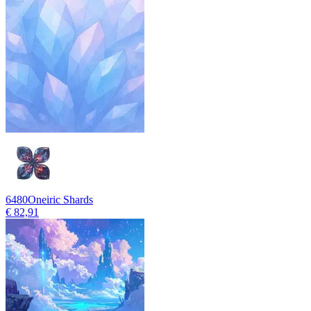
6480
Oneiric Shards
€ 82,91