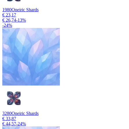
1980
Oneiric Shards
€ 23,17
€ 26,74
-
13
%
-
24
%
3280
Oneiric Shards
€ 33,87
€ 44,57
-
24
%