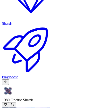
Shards
PlayBoost
1980 Oneiric Shards