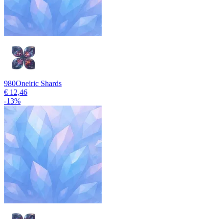
980
Oneiric Shards
€ 12,46
-
13
%