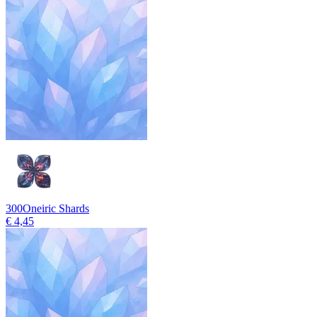
300
Oneiric Shards
€ 4,45