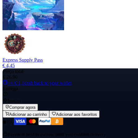
Express Supply Pass
€ 4,45
Preço total
€ 26,90
+≈ € 1,1
cash back to your wallet
Entrega
Instant
Comprar agora
Adicionar ao carrinho
Adicionar aos favoritos
Payment held in escrow until you confirm delivery