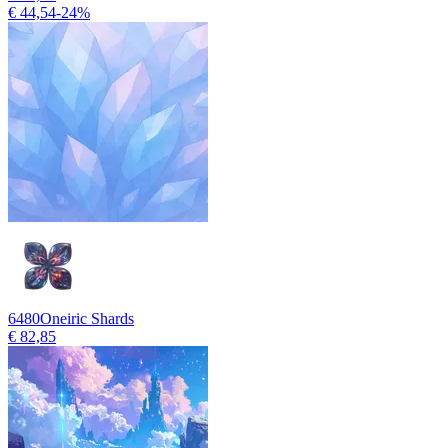
€ 44,54
-
24
%
6480
Oneiric Shards
€ 82,85