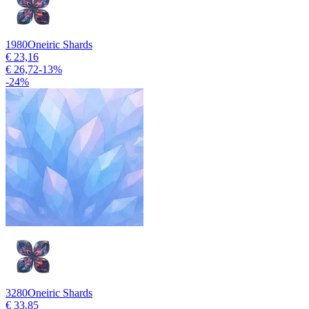
1980
Oneiric Shards
€ 23,16
€ 26,72
-
13
%
-
24
%
3280
Oneiric Shards
€ 33,85