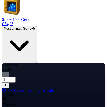
6200
+ 1500 Gems
€ 54,35
Mostrar mais Gems
+
5
Preço total
€ 3,90
+≈ € 0,1
cash back to your wallet
Entrega
Instant