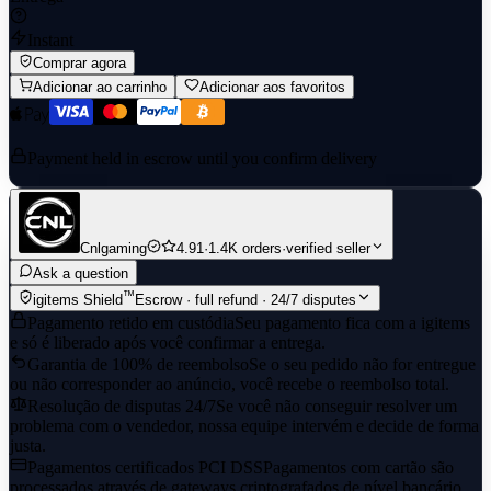
Instant
Comprar agora
Adicionar ao carrinho
Adicionar aos favoritos
Payment held in escrow until you confirm delivery
Cnlgaming
4.91
·
1.4K orders
·
verified seller
Ask a question
™
igitems Shield
Escrow · full refund · 24/7 disputes
Pagamento retido em custódia
Seu pagamento fica com a igitems
e só é liberado após você confirmar a entrega.
Garantia de 100% de reembolso
Se o seu pedido não for entregue
ou não corresponder ao anúncio, você recebe o reembolso total.
Resolução de disputas 24/7
Se você não conseguir resolver um
problema com o vendedor, nossa equipe intervém e decide de forma
justa.
Pagamentos certificados PCI DSS
Pagamentos com cartão são
processados através de gateways criptografados de nível bancário.