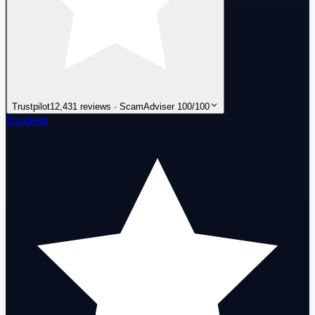
Trustpilot
12,431 reviews · ScamAdviser 100/100
Excellent