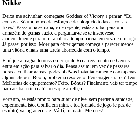
Nikke
Deixa-me adivinhar: começaste Goddess of Victory a pensar, “Eu
consigo. Só um pouco de esforço e desbloqueio todas as coisas
fixes.” Passa uma semana, e de repente, estás a olhar para um
armazém de gemas vazio, a perguntar-te se te inscreveste
acidentalmente para um trabalho a tempo parcial em vez de um jogo.
Já passei por isso. Moer para obter gemas começa a parecer menos
uma vitória e mais uma tarefa aborrecida com o tempo.
É aí que a magia do nosso serviço de Recarregamento de Gemas
entra em ação para salvar o dia. Pensa assim: em vez de passares
horas a cultivar gemas, podes obtê-las instantaneamente com apenas
alguns cliques. Boom, problema resolvido. Personagens raros? Teus.
Melhorias de equipamento? Feito. Bónus? Finalmente vais ter tempo
para acabar o teu café antes que arrefeça.
Portanto, se estás pronto para subir de nível sem perder a sanidade,
experimenta isto. Confia em mim, a tua jornada de jogo (e paz de
espírito) vai agradecer-te. Vá lá, mima-te. Mereces!