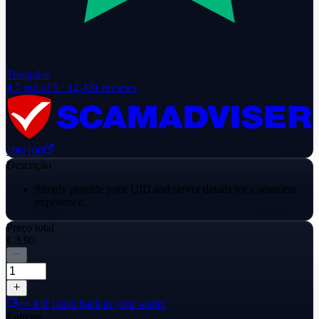
Trustpilot
4.7
out of 5 ·
12,431
reviews
100
/100
Descrição
Simply provide your UID and server details for a seamless
experience.
Preço total
€ 3,90
+≈ € 0,1
cash back to your wallet
Entrega