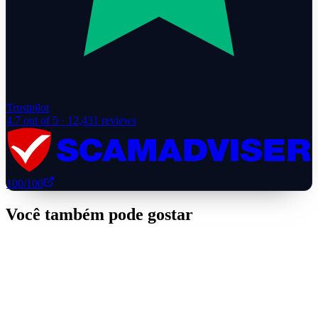
Trustpilot
4.7
out of 5 ·
12,431
reviews
100
/100
Você também pode gostar