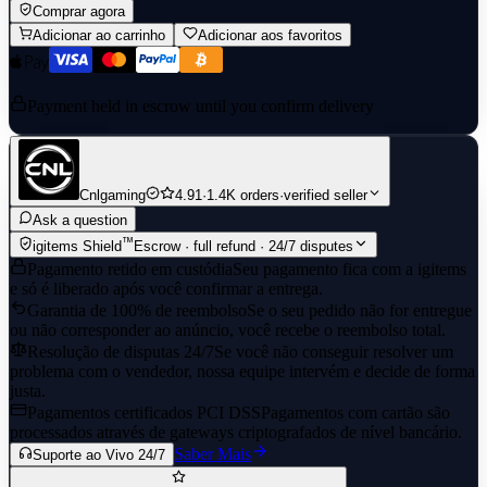
Comprar agora
Adicionar ao carrinho
Adicionar aos favoritos
Payment held in escrow until you confirm delivery
Cnlgaming
4.91
·
1.4K orders
·
verified seller
Ask a question
™
igitems Shield
Escrow · full refund · 24/7 disputes
Pagamento retido em custódia
Seu pagamento fica com a igitems
e só é liberado após você confirmar a entrega.
Garantia de 100% de reembolso
Se o seu pedido não for entregue
ou não corresponder ao anúncio, você recebe o reembolso total.
Resolução de disputas 24/7
Se você não conseguir resolver um
problema com o vendedor, nossa equipe intervém e decide de forma
justa.
Pagamentos certificados PCI DSS
Pagamentos com cartão são
processados através de gateways criptografados de nível bancário.
Saber Mais
Suporte ao Vivo 24/7