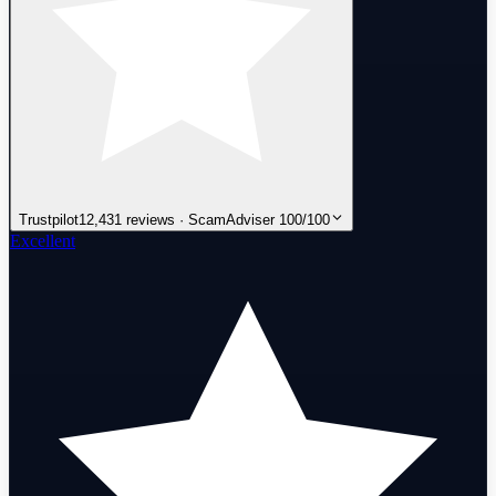
Trustpilot
12,431 reviews · ScamAdviser 100/100
Excellent